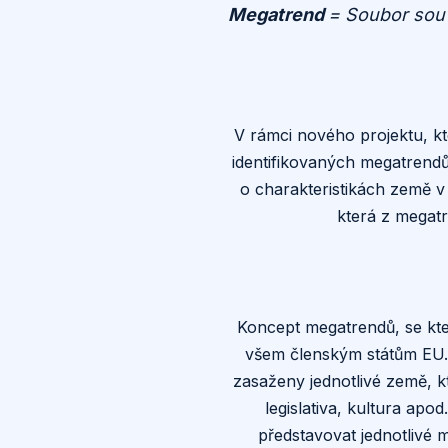
Megatrend
= Soubor souv
V rámci nového projektu, k
identifikovaných megatrendů
o charakteristikách země v 
která z megat
Koncept megatrendů, se k
všem členským státům EU. 
zasaženy jednotlivé země, k
legislativa, kultura apo
představovat jednotlivé