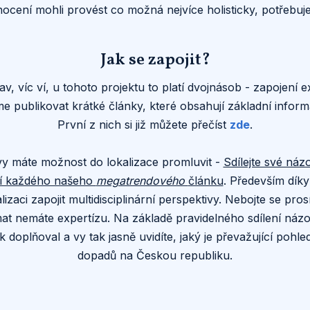
ení mohli provést co možná nejvíce holisticky, potřebuj
Jak se zapojit?
v, víc ví, u tohoto projektu to platí dvojnásob - zapojení ex
e publikovat krátké články, které obsahují základní info
První z nich si již můžete přečíst
zde
.
, vy máte možnost do lokalizace promluvit -
Sdílejte své ná
stí každého našeho
megatrendového
článku
. Především dík
lizaci zapojit multidisciplinární perspektivy. Nebojte se pro
témat nemáte expertízu. Na základě pravidelného sdílení ná
doplňoval a vy tak jasně uvidíte, jaký je převažující pohl
dopadů na Českou republiku.