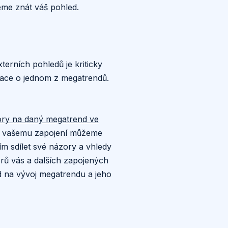
eme znát váš pohled.
terních pohledů je kriticky
rmace o jednom z megatrendů.
zory na daný megatrend ve
y vašemu zapojení můžeme
sím sdílet své názory a vhledy
zorů vás a dalších zapojených
ed na vývoj megatrendu a jeho