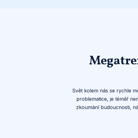
Megatren
Svět kolem nás se rychle mě
problematice, je téměř ne
zkoumání budoucnosti, nám