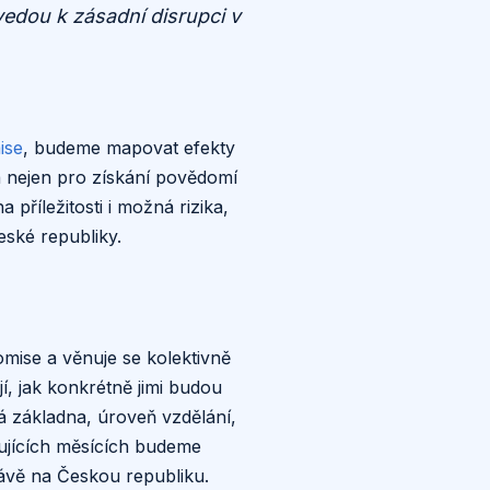
edou k zásadní disrupci v
ise
, budeme mapovat efekty
tá nejen pro získání povědomí
příležitosti i možná rizika,
ské republiky.
mise a věnuje se kolektivně
, jak konkrétně jimi budou
á základna, úroveň vzdělání,
edujících měsících budeme
ávě na Českou republiku.