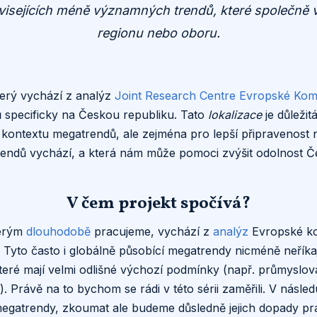
isejících méně významných trendů, které společně v
regionu nebo oboru.
terý vychází z analýz
Joint Research Centre Evropské Kom
 specificky na Českou republiku. Tato
lokalizace
je důleži
kontextu megatrendů, ale zejména pro lepší připravenost na 
rendů vychází, a která nám může pomoci zvýšit odolnost Če
V čem projekt spočívá?
terým
dlouhodobě
pracujeme, vychází z
analýz
Evropské ko
Tyto často i globálně působící megatrendy nicméně neříkají
teré mají velmi odlišné výchozí podmínky (např. průmyslov
d.). Právě na to bychom se rádi v této sérii zaměřili. V násl
 megatrendy, zkoumat ale budeme důsledně jejich dopady pr