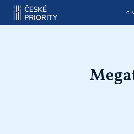
O 
Megat