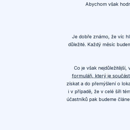
Abychom však hodnoc
Je dobře známo, že víc hla
důležité. Každý měsíc budem
Co je však nejdůležitější
formuláři, který je součá
získat a do přemýšlení o loka
i v případě, že v celé šíři 
účastníků pak budeme článek 