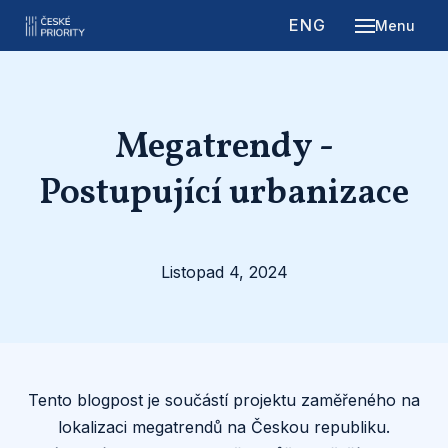
CZ
ENG
Menu
O NÁ
PROJ
Megatrendy -
KARI
Postupující urbanizace
BLO
KON
Listopad 4, 2024
Tento blogpost je součástí projektu zaměřeného na
lokalizaci megatrendů na Českou republiku.