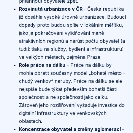
přitáhnout obyvatele zpět.
Rozvinutá urbanizace v ČR
- Česká republika
již dosáhla vysoké úrovně urbanizace. Budoucí
dopady proto budou spíše v lokálním měřítku,
jako je pokračování vylidňování méně
atraktivních regionů a nárůst počtu obyvatel (a
tudíž tlaku na služby, bydlení a infrastrukturu)
ve velkých městech, zejména Praze.
Role práce na dálku
- Práce na dálku by
mohla obrátit současný model „bohaté město -
chudý venkov“ naruby. Práce na dálku se ale
nejspíše bude týkat především bohatší části
společnosti a ne společnosti jako celku.
Zároveň jeho rozšiřování vyžaduje investice do
digitální infrastruktury ve venkovských
oblastech.
Koncentrace obyvatel a změny aglomerací
-