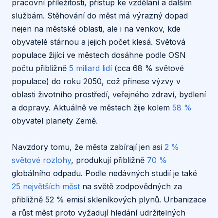
pracovní příležitosti, přístup ke vzdělání a dalším
službám. Stěhování do měst má výrazný dopad
nejen na městské oblasti, ale i na venkov, kde
obyvatelé stárnou a jejich počet klesá. Světová
populace žijící ve městech dosáhne podle OSN
počtu přibližně
5 miliard lidí
(cca 68 % světové
populace) do roku 2050, což přinese výzvy v
oblasti životního prostředí, veřejného zdraví, bydlení
a dopravy. Aktuálně ve městech žije kolem
58 %
obyvatel planety Země.
Navzdory tomu, že města zabírají jen asi
2 %
světové rozlohy
, produkují přibližně
70 %
globálního odpadu. Podle nedávných studií je také
25 největších měst
na světě zodpovědných za
přibližně 52 % emisí skleníkových plynů. Urbanizace
a růst měst proto vyžadují hledání udržitelných