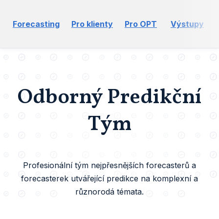
Forecasting
Pro klienty
Pro OPT
Výstupy
Odborný Predikční
Tým
Profesionální tým nejpřesnějších forecasterů a
forecasterek utvářející predikce na komplexní a
různorodá témata.