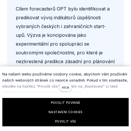
Cílem forecasterů OPT bylo identifikovat a
predikovat vývoj indikátorů úspěšnosti
vybraných českých i zahraničních start-
upů. Výzva je koncipována jako
experimentální pro spolupráci se
soukromými společnostmi, pro které je
nezkreslená predikce zásadní pro plánování
a rozhodování.
Na našem webu používáme soubory cookie, abychom vám používání
našich webových stránek co nejvíce usnadnili. Pokud s tím souhlasíte,
klikněte na tlačítko "Povolit vše". Kliknutím na „Nastavení“ si také
více
REPORT - OPT - ÚSPĚŠNOST
můžete vybrat, jaké soubory cookie chcete.
START-UPŮ
POVOLIT POVINNÉ
NASTAVENÍ COOKIES
POVOLIT VŠE