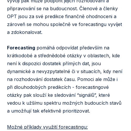
vývoji pak může podpořit jejich rozhodování a
připravování se na budoucnost. Členové a členky
OPT jsou za své predikce finančně ohodnoceni a
zároveň se mohou společně ve forecastingu vyvíjet
a zdokonalovat.
Forecasting
pomáhá odpovídat především na
krátkodobé a střednědobé otázky v oblastech, kde
není k dispozici dostatek přímých dat, jsou
dynamické a nevyzpytatelné či v situacích, kdy není
na rozhodování dostatek času. Pomoci ale může i
při dlouhodobých predikcích - forecastingové
otázky pak slouží ke sledování “signálů”, které
vedou k užšímu spektru možných budoucích stavů
a umožňují tak efektivně prioritizovat.
Možné příklady využití forecastingu: