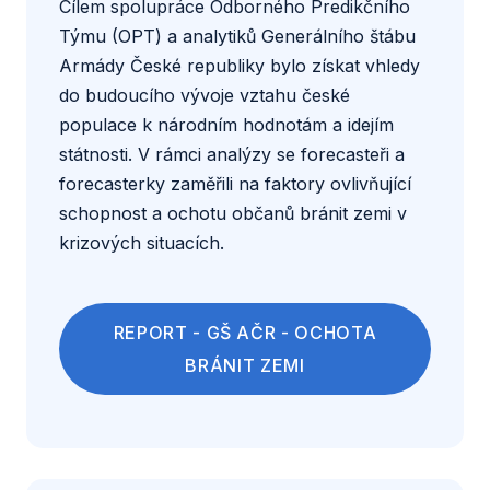
Cílem spolupráce Odborného Predikčního
informací od ostatních členů OPT.
Týmu (OPT) a analytiků Generálního štábu
Zároveň očekáváme, že OPT bude mezi
Smysluplnost
– Predikce pomohou různým
Armády České republiky bylo získat vhledy
svými členy relevantní zdroje sdílet.
organizacím se lépe rozhodovat a mohou
do budoucího vývoje vztahu české
Pozorní a ochotní prioritizovat otázky, na
přímo pozitivně ovlivnit životy mnoha lidí.
populace k národním hodnotám a idejím
které potřebujeme odpovědi – například v
státnosti. V rámci analýzy se forecasteři a
případě, že klient bude potřebovat
Exkluzivní akce
– Členové a členky OPT
forecasterky zaměřili na faktory ovlivňující
predikci v krátkém čase z důvodu
budou mít prioritní přístup na workshopy a jiné
schopnost a ochotu občanů bránit zemi v
dynamického vývoje situace.
akce, kde se dozví více o aktuálně
krizových situacích.
Přítomni na pravidelných virtuálních
predikovaných otázkách a nebo o tom, jak
setkání s dalšími členy OPT, experty nebo
tvořit lepší a hodnotnější predikce. Účastnit se
koordinátory OPT.
ale mohou i dalších akcí, některé z nichž
REPORT - GŠ AČR - OCHOTA
nebudou nutně zaměřené na foresight ani na
BRÁNIT ZEMI
forecasting.
Finanční ohodnocení
– Členové a členky OPT
získají finanční ohodnocení času stráveného