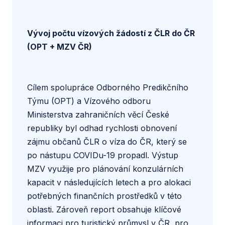
nad predikcemi v řádu jednotek tisíc Kč
měsíčně. Tyto odměny budou odesílány
čtvrtletně.
Vývoj počtu vízových žádostí z ČLR do ČR
(OPT + MZV ČR)
Cílem spolupráce Odborného Predikčního
Týmu (OPT) a Vízového odboru
Ministerstva zahraničních věcí České
republiky byl odhad rychlosti obnovení
zájmu občanů ČLR o víza do ČR, který se
po nástupu COVIDu-19 propadl. Výstup
MZV využije pro plánování konzulárních
kapacit v následujících letech a pro alokaci
potřebných finančních prostředků v této
oblasti. Zároveň report obsahuje klíčové
informaci pro turistický průmysl v ČR, pro