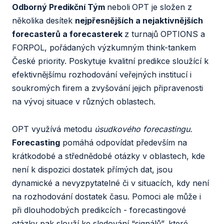
Odborný Predikční Tým
neboli
OPT je složen z
několika desítek
nejpřesnějších a nejaktivnějších
forecasterů a forecasterek
z turnajů OPTIONS a
FORPOL, pořádaných výzkumným think-tankem
České priority. Poskytuje kvalitní predikce sloužící k
efektivnějšímu rozhodování veřejných institucí i
soukromých firem a zvyšování jejich připravenosti
na vývoj situace v různých oblastech.
OPT využívá metodu
úsudkového forecastingu.
Forecasting
pomáhá odpovídat především na
krátkodobé a střednědobé otázky v oblastech, kde
není k dispozici dostatek přímých dat, jsou
dynamické a nevyzpytatelné či v situacích, kdy není
na rozhodování dostatek času. Pomoci ale může i
při dlouhodobých predikcích - forecastingové
otázky pak slouží ke sledování “signálů”, které